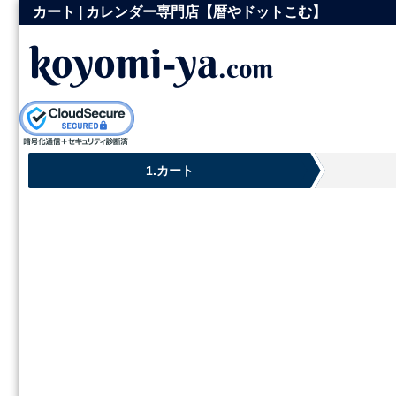
コ
カート | カレンダー専門店【暦やドットこむ】
ン
koyomi-ya
.com
テ
ン
ツ
へ
ス
1.
カート
キ
ッ
プ