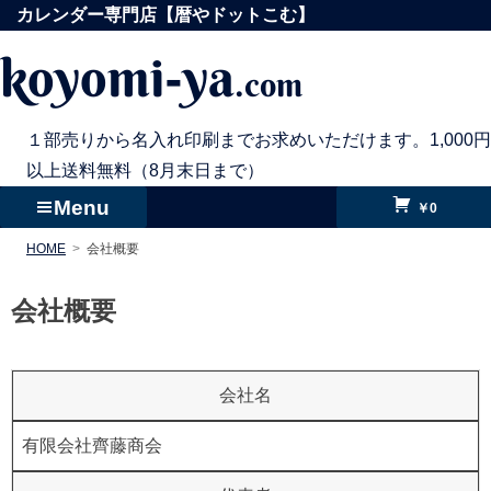
コ
カレンダー専門店【暦やドットこむ】
ン
koyomi-ya
.com
テ
ン
ツ
１部売りから名入れ印刷までお求めいただけます。1,000円
へ
以上送料無料（8月末日まで）
ス
Menu
￥0
キ
HOME
会社概要
ッ
プ
会社概要
会社名
有限会社齊藤商会