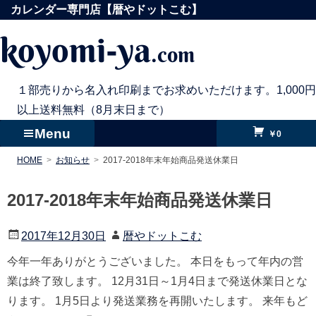
コ
カレンダー専門店【暦やドットこむ】
ン
koyomi-ya
.com
テ
ン
ツ
１部売りから名入れ印刷までお求めいただけます。1,000円
へ
以上送料無料（8月末日まで）
ス
Menu
￥0
キ
HOME
お知らせ
2017-2018年末年始商品発送休業日
ッ
プ
2017-2018年末年始商品発送休業日
2017年12月30日
暦やドットこむ
今年一年ありがとうございました。 本日をもって年内の営
業は終了致します。 12月31日～1月4日まで発送休業日とな
ります。 1月5日より発送業務を再開いたします。 来年もど