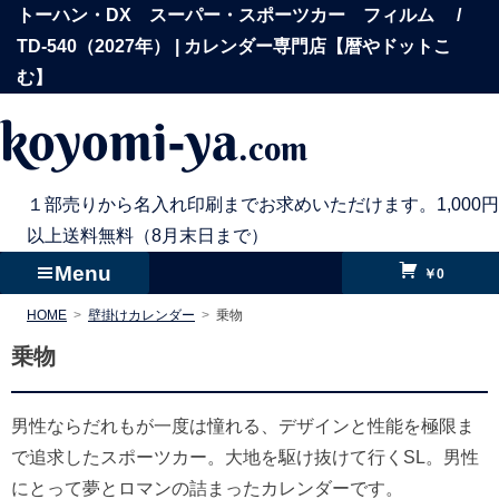
コ
トーハン・DX スーパー・スポーツカー フィルム /
ン
TD-540（2027年） | カレンダー専門店【暦やドットこ
テ
む】
ン
koyomi-ya
.com
ツ
へ
ス
１部売りから名入れ印刷までお求めいただけます。1,000円
キ
以上送料無料（8月末日まで）
ッ
Menu
￥0
プ
HOME
壁掛けカレンダー
乗物
乗物
男性ならだれもが一度は憧れる、デザインと性能を極限ま
で追求したスポーツカー。大地を駆け抜けて行くSL。男性
にとって夢とロマンの詰まったカレンダーです。