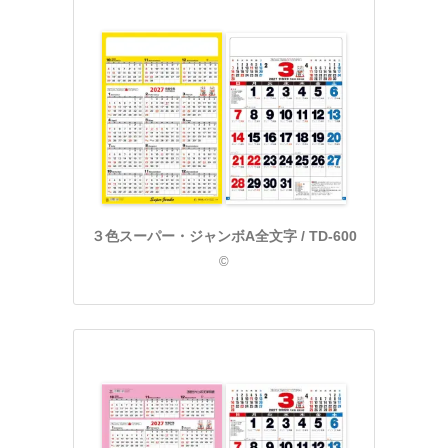
３色スーパー・ジャンボA全文字 / TD-600
©