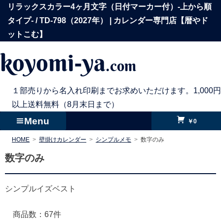
コ
リラックスカラー4ヶ月文字（日付マーカー付）-上から順
ン
タイプ- / TD-798（2027年） | カレンダー専門店【暦やド
テ
ットこむ】
ン
koyomi-ya
.com
ツ
へ
ス
１部売りから名入れ印刷までお求めいただけます。1,000円
キ
以上送料無料（8月末日まで）
ッ
Menu
￥0
プ
HOME
壁掛けカレンダー
シンプルメモ
数字のみ
数字のみ
シンプルイズベスト
商品数：67件