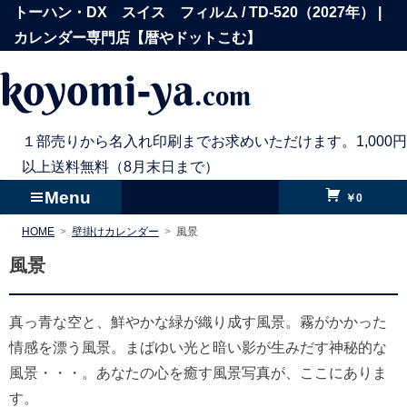
コ
トーハン・DX スイス フィルム / TD-520（2027年） |
ン
カレンダー専門店【暦やドットこむ】
テ
koyomi-ya
.com
ン
ツ
へ
１部売りから名入れ印刷までお求めいただけます。1,000円
ス
以上送料無料（8月末日まで）
キ
Menu
￥0
ッ
HOME
壁掛けカレンダー
風景
プ
風景
真っ青な空と、鮮やかな緑が織り成す風景。霧がかかった
情感を漂う風景。まばゆい光と暗い影が生みだす神秘的な
風景・・・。あなたの心を癒す風景写真が、ここにありま
す。