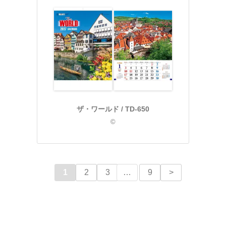
ザ・ワールド / TD-650
©
1
2
3
…
9
>