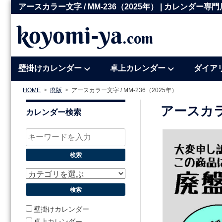
コ
アースカラー文字 / MM-236（2025年） | カレンダ
ン
koyomi-ya
.com
テ
ン
ツ
壁掛けカレンダー
卓上カレンダー
ダイア
へ
ス
HOME
廃版
アースカラー文字 / MM-236（2025年）
キ
アースカラ
カレンダー検索
ッ
プ
壁掛けカレンダー
卓上カレンダー