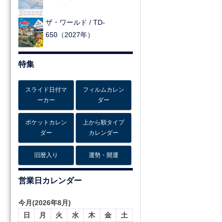
ザ・ワールド / TD-
650（2027年）
特集
スライド日付マ
フィルムカレン
ーカー
ダー
ポケットカレン
上から順タイプ
ダー
カレンダー
旧暦入り
運勢・開運
営業日カレンダー
今月(2026年8月)
日
月
火
水
木
金
土