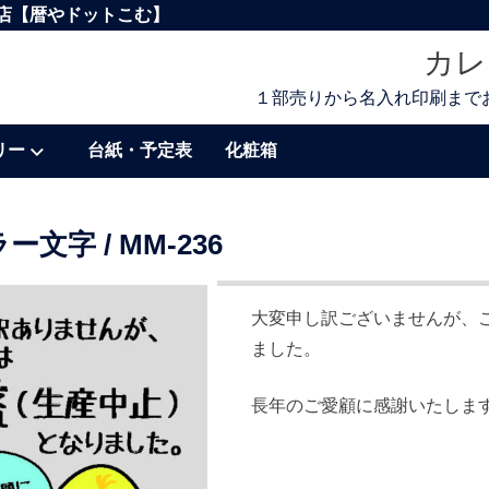
ー専門店【暦やドットこむ】
カレ
１部売りから名入れ印刷までお
リー
台紙・予定表
化粧箱
ー文字 /
MM-236
大変申し訳ございませんが、
ました。
長年のご愛顧に感謝いたしま