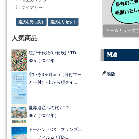
ダイアリー
アースカラー文
人気商品
江戸千代紙(いせ辰) / TD-
関連
835（2027年...
廃版
空いろ3ヶ月eco（日付マー
カー付）-上から順タイ...
世界遺産への旅 / TD-
867（2027年）
トーハン・DX マリンブル
ー フィルム / TD-...