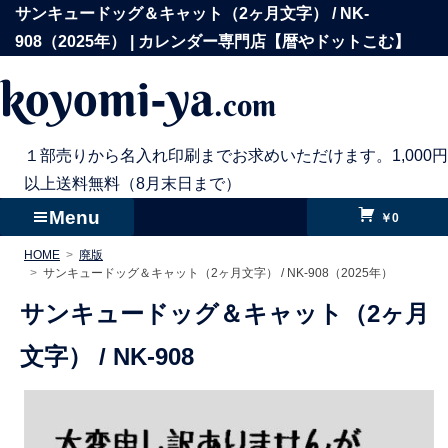
コ
サンキュードッグ＆キャット（2ヶ月文字） / NK-
ン
908（2025年） | カレンダー専門店【暦やドットこむ】
テ
koyomi-ya
.com
ン
ツ
へ
１部売りから名入れ印刷までお求めいただけます。1,000円
ス
以上送料無料（8月末日まで）
キ
Menu
￥0
ッ
HOME
廃版
プ
サンキュードッグ＆キャット（2ヶ月文字） / NK-908（2025年）
サンキュードッグ＆キャット（2ヶ月
文字） /
NK-908