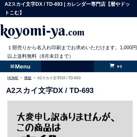
コ
A2スカイ文字DX / TD-693 | カレンダー専門店【暦やドッ
ン
トこむ】
テ
koyomi-ya
.com
ン
ツ
へ
１部売りから名入れ印刷までお求めいただけます。1,000円
ス
以上送料無料（8月末日まで）
キ
Menu
￥0
ッ
HOME
廃版
A2スカイ文字DX / TD-693
プ
A2スカイ文字DX /
TD-693