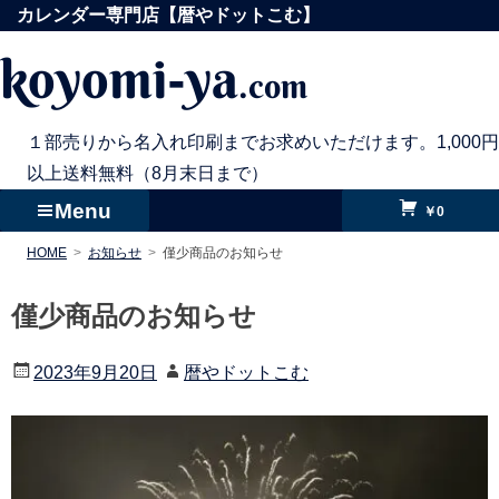
コ
カレンダー専門店【暦やドットこむ】
ン
koyomi-ya
.com
テ
ン
ツ
１部売りから名入れ印刷までお求めいただけます。1,000円
へ
以上送料無料（8月末日まで）
ス
Menu
￥0
キ
HOME
お知らせ
僅少商品のお知らせ
ッ
プ
僅少商品のお知らせ
2023年9月20日
暦やドットこむ