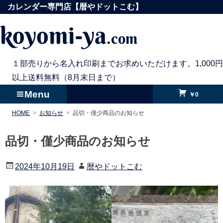
コ
カレンダー専門店【暦やドットこむ】
ン
koyomi-ya
.com
テ
ン
ツ
１部売りから名入れ印刷までお求めいただけます。1,000円
へ
以上送料無料（8月末日まで）
ス
Menu
￥0
キ
HOME
お知らせ
品切・僅少商品のお知らせ
ッ
プ
品切・僅少商品のお知らせ
2024年10月19日
暦やドットこむ