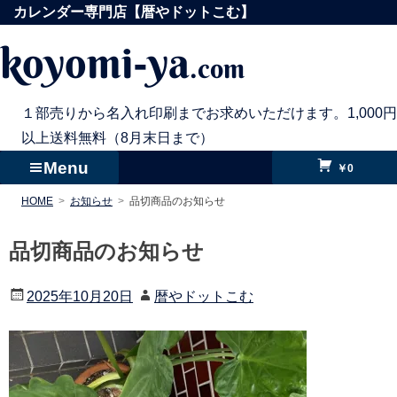
コ
カレンダー専門店【暦やドットこむ】
ン
koyomi-ya
.com
テ
ン
ツ
１部売りから名入れ印刷までお求めいただけます。1,000円
へ
以上送料無料（8月末日まで）
ス
Menu
￥0
キ
HOME
お知らせ
品切商品のお知らせ
ッ
プ
品切商品のお知らせ
2025年10月20日
暦やドットこむ