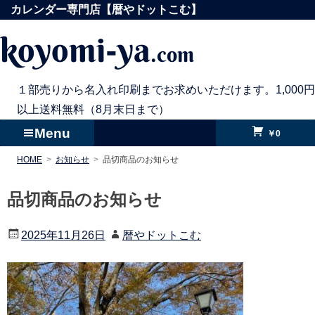
コ
カレンダー専門店【暦やドットこむ】
ン
koyomi-ya
.com
テ
ン
ツ
１部売りから名入れ印刷までお求めいただけます。1,000円
へ
以上送料無料（8月末日まで）
ス
Menu
￥0
キ
HOME
お知らせ
品切商品のお知らせ
ッ
プ
品切商品のお知らせ
2025年11月26日
暦やドットこむ