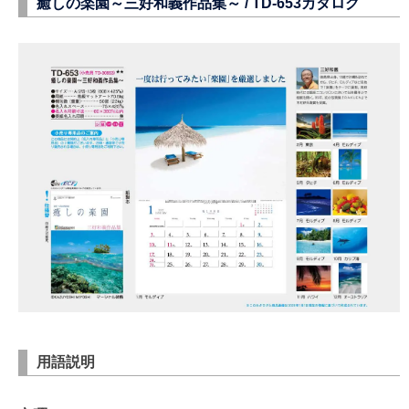
癒しの楽園～三好和義作品集～ /
TD-653
カタログ
用語説明