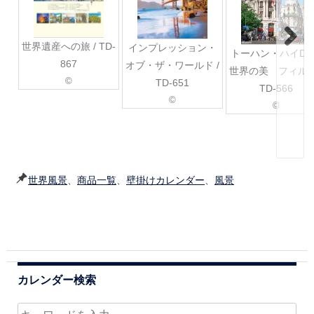
世界遺産への旅 / TD-
インプレッション・
トーハン・ハイD
867
オブ・ザ・ワールド /
世界の美 フィルム
©
TD-651
TD-566
©
©
世界風景
、
商品一覧
、
壁掛けカレンダー
、
風景
カレンダー検索