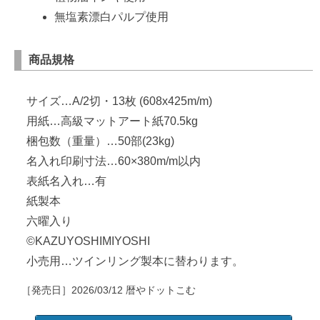
無塩素漂白パルプ使用
商品規格
サイズ…A/2切・13枚 (608x425m/m)
用紙…高級マットアート紙70.5kg
梱包数（重量）…50部(23kg)
名入れ印刷寸法…60×380m/m以内
表紙名入れ…有
紙製本
六曜入り
©KAZUYOSHIMIYOSHI
小売用…ツインリング製本に替わります。
［発売日］
2026/03/12
暦やドットこむ