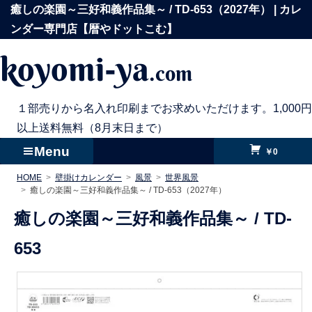
コ
癒しの楽園～三好和義作品集～ / TD-653（2027年） | カレ
ン
ンダー専門店【暦やドットこむ】
テ
koyomi-ya
.com
ン
ツ
へ
１部売りから名入れ印刷までお求めいただけます。1,000円
ス
以上送料無料（8月末日まで）
キ
Menu
￥0
ッ
HOME
壁掛けカレンダー
風景
世界風景
プ
癒しの楽園～三好和義作品集～ / TD-653（2027年）
癒しの楽園～三好和義作品集～ /
TD-
653