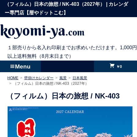
コ
（フィルム）日本の旅想 / NK-403（2027年） | カレンダ
ン
ー専門店【暦やドットこむ】
テ
koyomi-ya
.com
ン
ツ
へ
１部売りから名入れ印刷までお求めいただけます。1,000円
ス
以上送料無料（8月末日まで）
キ
Menu
￥0
ッ
HOME
壁掛けカレンダー
風景
日本風景
プ
（フィルム）日本の旅想 / NK-403（2027年）
（フィルム）日本の旅想 /
NK-403