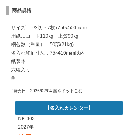
商品規格
サイズ…B/2切・7枚 (750x504m/m)
用紙…コート110kg・上質90kg
梱包数（重量）…50部(21kg)
名入れ印刷寸法…75×410m/m以内
紙製本
六曜入り
©
［発売日］
2026/02/04
暦やドットこむ
【名入れカレンダー】
NK-403
2027年