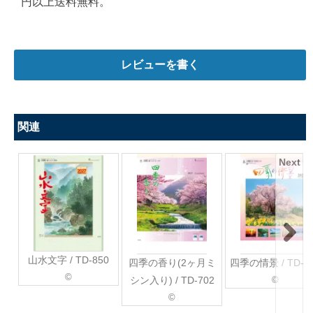
円以上送料無料。
レビューを書く
関連
Next
山水文字 / TD-850
四季の香り(2ヶ月ミ
四季の情景 / TD-7
©
シン入り) / TD-702
©
©