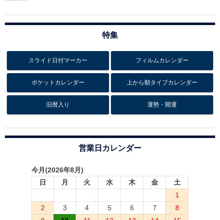
特集
スライド日付マーカー
フィルムカレンダー
ポケットカレンダー
上から順タイプカレンダー
旧暦入り
運勢・開運
営業日カレンダー
今月(2026年8月)
日
月
火
水
木
金
土
1
2
3
4
5
6
7
8