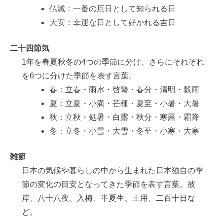
仏滅：一番の厄日として知られる日
大安：幸運な日として好かれる吉日
二十四節気
1年を春夏秋冬の4つの季節に分け、さらにそれぞれ
を6つに分けた季節を表す言葉。
春：立春・雨水・啓蟄・春分・清明・穀雨
夏：立夏・小満・芒種・夏至・小暑・大暑
秋：立秋・処暑・白露・秋分・寒露・霜降
冬：立冬・小雪・大雪・冬至・小寒・大寒
雑節
日本の気候や暮らしの中から生まれた日本独自の季
節の変化の目安となってきた季節を表す言葉。彼
岸、八十八夜、入梅、半夏生、土用、二百十日な
ど。