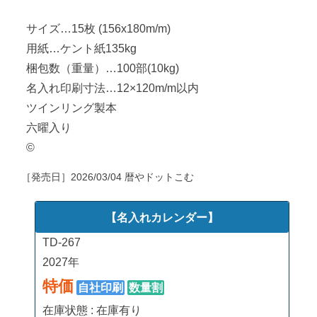
サイズ…15枚 (156x180m/m)
用紙…ケント紙135kg
梱包数（重量）…100部(10kg)
名入れ印刷寸法…12×120m/m以内
ツインリング製本
六曜入り
©
［発売日］
2026/03/04
暦やドットこむ
【名入れカレンダー】
TD-267
2027年
特価
自社印刷
数量割
在庫状態 : 在庫有り