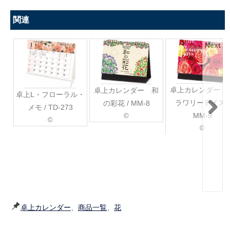
関連
Next
卓上カレンダー 
卓上カレンダー 和
卓上L・フローラル・
ラワリーデイズ /
の彩花 / MM-8
メモ / TD-273
MM-9
©
©
©
卓上カレンダー
、
商品一覧
、
花