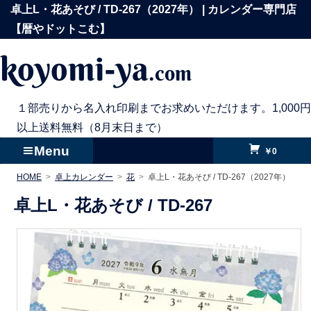
コ
卓上L・花あそび / TD-267（2027年） | カレンダー専門店
ン
【暦やドットこむ】
テ
koyomi-ya
.com
ン
ツ
へ
１部売りから名入れ印刷までお求めいただけます。1,000円
ス
以上送料無料（8月末日まで）
キ
Menu
￥0
ッ
HOME
卓上カレンダー
花
卓上L・花あそび / TD-267（2027年）
プ
卓上L・花あそび /
TD-267