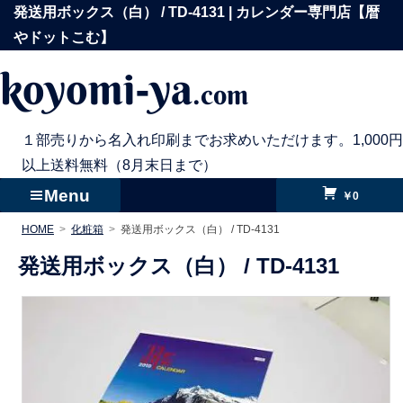
コ
発送用ボックス（白） / TD-4131 | カレンダー専門店【暦
ン
やドットこむ】
テ
koyomi-ya
.com
ン
ツ
へ
１部売りから名入れ印刷までお求めいただけます。1,000円
ス
以上送料無料（8月末日まで）
キ
Menu
￥0
ッ
HOME
化粧箱
発送用ボックス（白） / TD-4131
プ
発送用ボックス（白） /
TD-4131