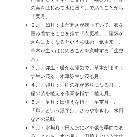
の実をはじめて水に浸す月であることから
「実月」
２月・如月：まだ寒さが残っていて、衣を
重ね着することを指す「衣更着」、陽気が
さらによくなるという意味の「気更来」、
草木が生えはじめることを意味する「生更
木」
３月・弥生：暖かな陽気で、草木がますま
す生い茂る「木草弥生ひ茂る月」
４月・卯月：「卯の花が盛りになる月」、
稲の苗を植える作業を指す「植え月」
５月・皐月：田植えを指す「早苗月」、
「皐」という漢字は、さわや水ぎわ、水田
などの意味
６月・水無月：田んぼに水を張る季節であ
ることから「水の月」、田植えという大仕