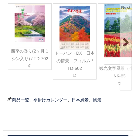
Next
四季の香り(2ヶ月ミ
トーハン・DX 日本
シン入り) / TD-702
の情景 フィルム /
©
TD-502
観光文字風景（小）
©
NK-85
©
商品一覧
、
壁掛けカレンダー
、
日本風景
、
風景