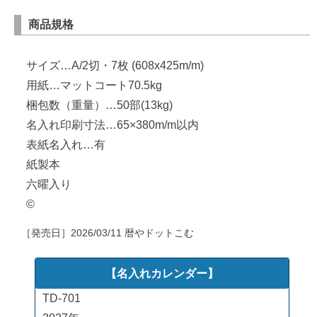
商品規格
サイズ…A/2切・7枚 (608x425m/m)
用紙…マットコート70.5kg
梱包数（重量）…50部(13kg)
名入れ印刷寸法…65×380m/m以内
表紙名入れ…有
紙製本
六曜入り
©
［発売日］
2026/03/11
暦やドットこむ
【名入れカレンダー】
TD-701