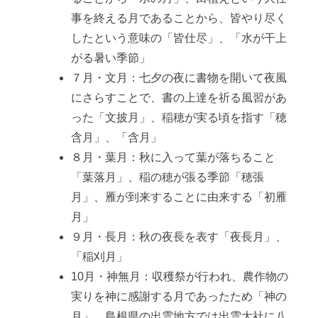
事を終える月であることから、皆やり尽く
したという意味の「皆仕尽」、「水が干上
がる暑い季節」
７月・文月：七夕の夜に書物を開いて夜風
にさらすことで、書の上達を祈る風習があ
った「文披月」、稲穂が実る頃を指す「穂
含月」、「含月」
８月・葉月：秋に入って葉が落ちること
「葉落月」、稲の穂が張る季節「穂張
月」、雁が到来することに由来する「初雁
月」
９月・長月：秋の夜長を表す「夜長月」、
「稲刈月」
10月・神無月：収穫祭が行われ、農作物の
実りを神に感謝する月であったため「神の
月」、島根県の出雲地方では出雲大社に八