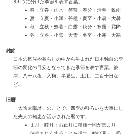
を6つに分けた季節を表す言葉。
春：立春・雨水・啓蟄・春分・清明・穀雨
夏：立夏・小満・芒種・夏至・小暑・大暑
秋：立秋・処暑・白露・秋分・寒露・霜降
冬：立冬・小雪・大雪・冬至・小寒・大寒
雑節
日本の気候や暮らしの中から生まれた日本独自の季
節の変化の目安となってきた季節を表す言葉。彼
岸、八十八夜、入梅、半夏生、土用、二百十日な
ど。
旧暦
「太陰太陽暦」のことで、四季の移ろいを大事にし
た先人の知恵が活かされた暦です。
１月・睦月：お正月に親族一同が集まり、
仲睦まじくすることを指す「睦び月」、稲