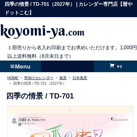
コ
四季の情景 / TD-701（2027年） | カレンダー専門店【暦や
ン
ドットこむ】
テ
koyomi-ya
.com
ン
ツ
へ
１部売りから名入れ印刷までお求めいただけます。1,000円
ス
以上送料無料（8月末日まで）
キ
Menu
￥0
ッ
HOME
壁掛けカレンダー
風景
日本風景
プ
四季の情景 / TD-701（2027年）
四季の情景 /
TD-701