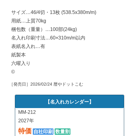
サイズ…46/4切・13枚 (538.5x380m/m)
用紙…上質70kg
梱包数（重量）…100部(24kg)
名入れ印刷寸法…60×310m/m以内
表紙名入れ…有
紙製本
六曜入り
©
［発売日］
2026/02/24
暦やドットこむ
【名入れカレンダー】
MM-212
2027年
特価
自社印刷
数量割