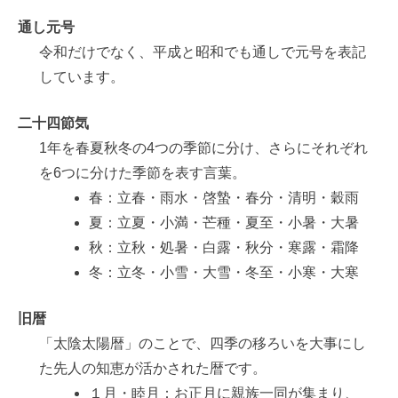
通し元号
令和だけでなく、平成と昭和でも通しで元号を表記
しています。
二十四節気
1年を春夏秋冬の4つの季節に分け、さらにそれぞれ
を6つに分けた季節を表す言葉。
春：立春・雨水・啓蟄・春分・清明・穀雨
夏：立夏・小満・芒種・夏至・小暑・大暑
秋：立秋・処暑・白露・秋分・寒露・霜降
冬：立冬・小雪・大雪・冬至・小寒・大寒
旧暦
「太陰太陽暦」のことで、四季の移ろいを大事にし
た先人の知恵が活かされた暦です。
１月・睦月：お正月に親族一同が集まり、