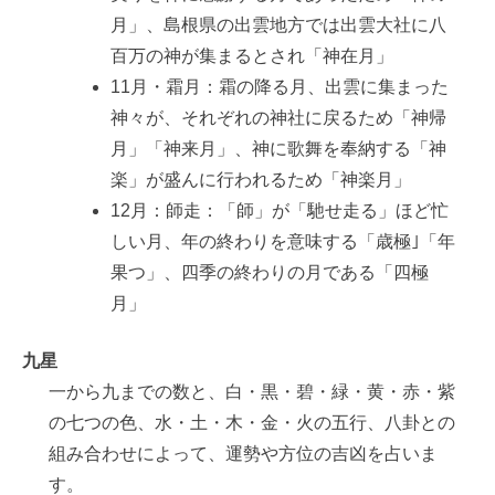
月」、島根県の出雲地方では出雲大社に八
百万の神が集まるとされ「神在月」
11月・霜月：霜の降る月、出雲に集まった
神々が、それぞれの神社に戻るため「神帰
月」「神来月」、神に歌舞を奉納する「神
楽」が盛んに行われるため「神楽月」
12月：師走：「師」が「馳せ走る」ほど忙
しい月、年の終わりを意味する「歳極｣「年
果つ」、四季の終わりの月である「四極
月」
九星
一から九までの数と、白・黒・碧・緑・黄・赤・紫
の七つの色、水・土・木・金・火の五行、八卦との
組み合わせによって、運勢や方位の吉凶を占いま
す。