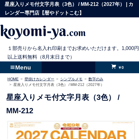
コ
星座入りメモ付文字月表（3色） / MM-212（2027年） | カ
ン
レンダー専門店【暦やドットこむ】
テ
koyomi-ya
.com
ン
ツ
へ
１部売りから名入れ印刷までお求めいただけます。1,000円
ス
以上送料無料（8月末日まで）
キ
Menu
￥0
ッ
HOME
壁掛けカレンダー
シンプルメモ
数字のみ
プ
星座入りメモ付文字月表（3色） / MM-212（2027年）
星座入りメモ付文字月表（3色） /
MM-212