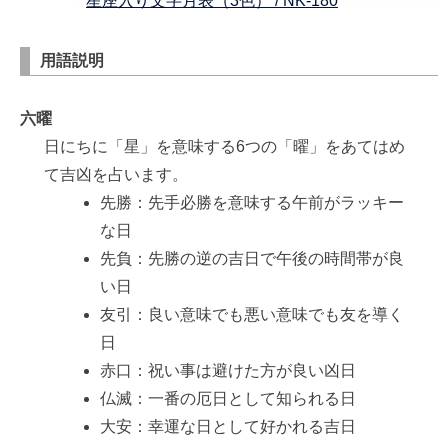
星座入り文字月表（3色） / NK-180
用語説明
六曜
日にちに「星」を意味する6つの「曜」をあてはめ
て吉凶を占います。
先勝：先手必勝を意味する午前がラッキー
な日
先負：先勝の逆の吉日で午後の時間帯が良
い日
友引：良い意味でも悪い意味でも友を導く
日
赤口：祝い事は避けた方が良い凶日
仏滅：一番の厄日として知られる日
大安：幸運な日として好かれる吉日