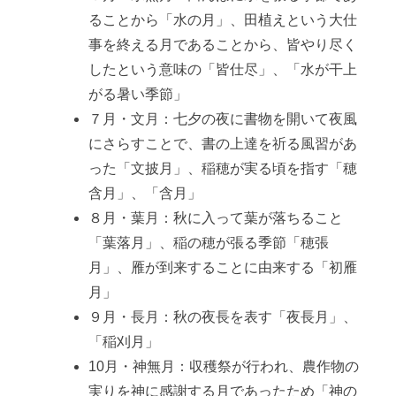
ることから「水の月」、田植えという大仕
事を終える月であることから、皆やり尽く
したという意味の「皆仕尽」、「水が干上
がる暑い季節」
７月・文月：七夕の夜に書物を開いて夜風
にさらすことで、書の上達を祈る風習があ
った「文披月」、稲穂が実る頃を指す「穂
含月」、「含月」
８月・葉月：秋に入って葉が落ちること
「葉落月」、稲の穂が張る季節「穂張
月」、雁が到来することに由来する「初雁
月」
９月・長月：秋の夜長を表す「夜長月」、
「稲刈月」
10月・神無月：収穫祭が行われ、農作物の
実りを神に感謝する月であったため「神の