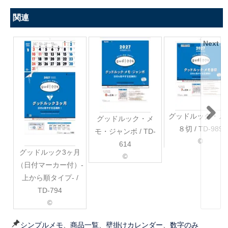
関連
Next
グッドルック・メ
グッドルック・メ
８切 / TD-989
モ・ジャンボ / TD-
©
614
グッドルック3ヶ月
©
（日付マーカー付）-
上から順タイプ- /
TD-794
©
シンプルメモ
、
商品一覧
、
壁掛けカレンダー
、
数字のみ