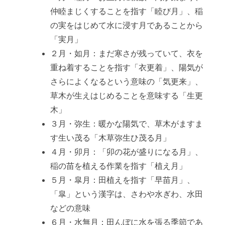
仲睦まじくすることを指す「睦び月」、稲
の実をはじめて水に浸す月であることから
「実月」
２月・如月：まだ寒さが残っていて、衣を
重ね着することを指す「衣更着」、陽気が
さらによくなるという意味の「気更来」、
草木が生えはじめることを意味する「生更
木」
３月・弥生：暖かな陽気で、草木がますま
す生い茂る「木草弥生ひ茂る月」
４月・卯月：「卯の花が盛りになる月」、
稲の苗を植える作業を指す「植え月」
５月・皐月：田植えを指す「早苗月」、
「皐」という漢字は、さわや水ぎわ、水田
などの意味
６月・水無月：田んぼに水を張る季節であ