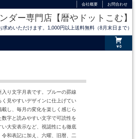
会社概要
お問合わせ
ンダー専門店【暦やドットこむ】
求めいただけます。1,000円以上送料無料（8月末日まで）
￥0
座入り文字月表です。ブルーの罫線
るく見やすいデザインに仕上げてい
掲載し、毎月の変化を楽しく感じら
た数字と読みやすい文字で可読性を
すい大安表示など、視認性にも徹底
・令和表記に加え、六曜、旧暦、二