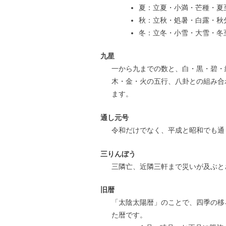
夏：立夏・小満・芒種・夏
秋：立秋・処暑・白露・秋
冬：立冬・小雪・大雪・冬
九星
一から九までの数と、白・黒・碧・
木・金・火の五行、八卦との組み合
ます。
通し元号
令和だけでなく、平成と昭和でも通
三りんぼう
三隣亡、近隣三軒まで災いが及ぶと
旧暦
「太陰太陽暦」のことで、四季の移
た暦です。