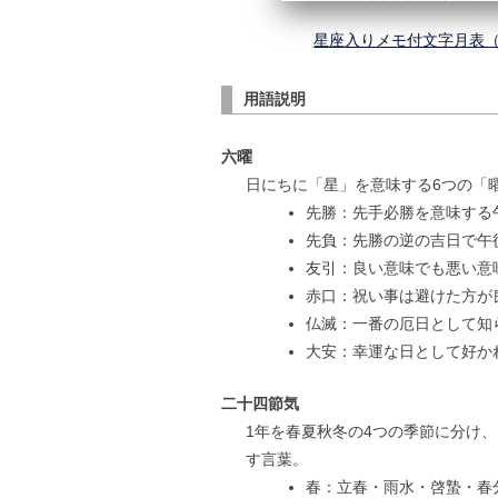
星座入りメモ付文字月表（3色
用語説明
六曜
日にちに「星」を意味する6つの「
先勝：先手必勝を意味する
先負：先勝の逆の吉日で午
友引：良い意味でも悪い意
赤口：祝い事は避けた方が
仏滅：一番の厄日として知
大安：幸運な日として好か
二十四節気
1年を春夏秋冬の4つの季節に分け
す言葉。
春：立春・雨水・啓蟄・春