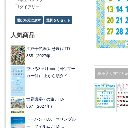
ダイアリー
人気商品
江戸千代紙(いせ辰) / TD-
835（2027年...
空いろ3ヶ月eco（日付マー
星座入り文字月表
カー付）-上から順タイ...
世界遺産への旅 / TD-
867（2027年）
トーハン・DX マリンブル
ー フィルム / TD-...