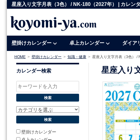
コ
星座入り文字月表（3色） / NK-180（2027年） | 
ン
koyomi-ya
.com
テ
ン
ツ
壁掛けカレンダー
卓上カレンダー
ダイア
へ
ス
HOME
壁掛けカレンダー
知識・健康
星座入り文字月表（3色） / N
キ
星座入り文
カレンダー検索
ッ
プ
壁掛けカレンダー
卓上カレンダー