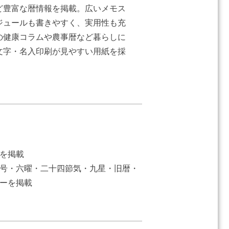
ど豊富な暦情報を掲載。広いメモス
ジュールも書きやすく、実用性も充
の健康コラムや農事暦など暮らしに
文字・名入印刷が見やすい用紙を採
星座入り文字月表（3色）/拡大
星座入り文
を掲載
号・六曜・二十四節気・九星・旧暦・
ーを掲載