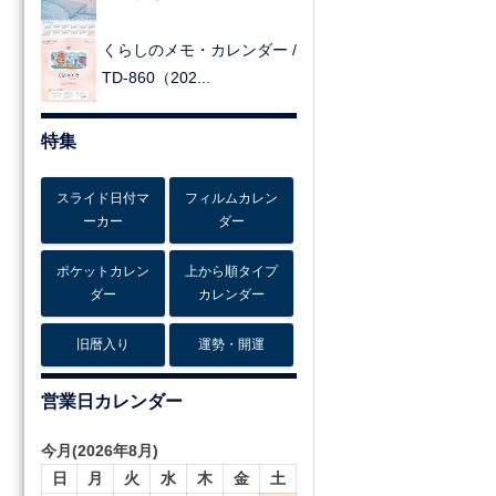
くらしのメモ・カレンダー /
TD-860（202...
特集
スライド日付マ
フィルムカレン
ーカー
ダー
ポケットカレン
上から順タイプ
ダー
カレンダー
旧暦入り
運勢・開運
営業日カレンダー
今月(2026年8月)
日
月
火
水
木
金
土