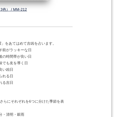
） / MM-212
曜」をあてはめて吉凶を占います。
午前がラッキーな日
後の時間帯が良い日
味でも友を導く日
良い凶日
られる日
れる吉日
、さらにそれぞれを6つに分けた季節を表
分・清明・穀雨