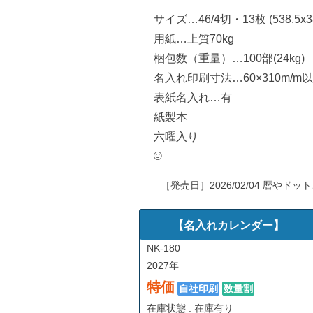
サイズ…46/4切・13枚 (538.5x3
用紙…上質70kg
梱包数（重量）…100部(24kg)
名入れ印刷寸法…60×310m/m
表紙名入れ…有
紙製本
六曜入り
©
［発売日］
2026/02/04
暦やドット
【名入れカレンダー】
NK-180
2027年
特価
自社印刷
数量割
在庫状態 : 在庫有り