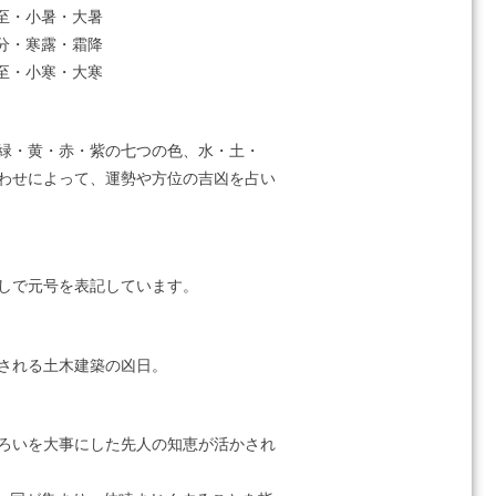
至・小暑・大暑
分・寒露・霜降
至・小寒・大寒
緑・黄・赤・紫の七つの色、水・土・
わせによって、運勢や方位の吉凶を占い
しで元号を表記しています。
される土木建築の凶日。
ろいを大事にした先人の知恵が活かされ